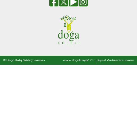
© Doğa Koleji Web Çözümleri
www.dogakoleji.k12.tr
|
Kişisel Verilerin Korunması